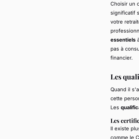
Choisir un c
significatif
votre retrai
professionn
essentiels
à
pas à consu
financier.
Les quali
Quand il s'
cette perso
Les
qualific
Les certif
Il existe p
comme le
C