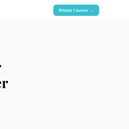
Pilotez l'avenir →
r
er