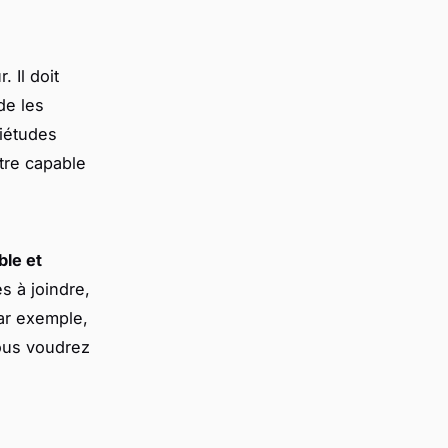
 Il doit
de les
uiétudes
être capable
ble et
es à joindre,
Par exemple,
ous voudrez