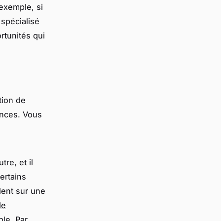
 exemple, si
 spécialisé
rtunités qui
tion de
nances. Vous
re, et il
ertains
llent sur une
de
ble. Par