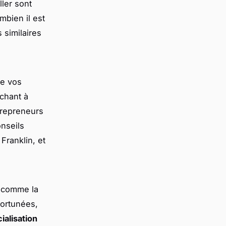
ler sont
bien il est
 similaires
re vos
rchant à
ntrepreneurs
onseils
Franklin, et
, comme la
 fortunées,
ialisation