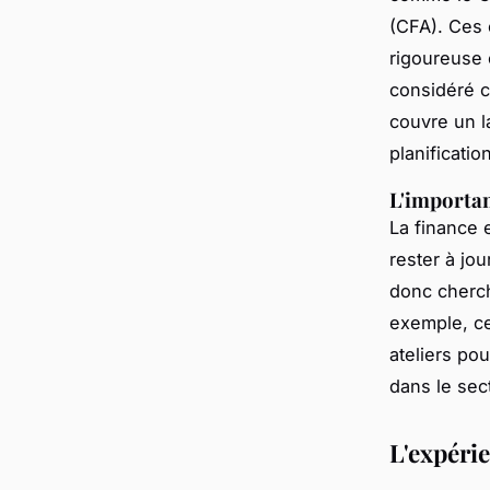
(CFA)
. Ces 
rigoureuse 
considéré c
couvre un la
planificati
L'importan
La finance 
rester à jo
donc cherc
exemple, ce
ateliers po
dans le sec
L'expérie