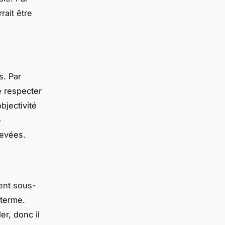
rait être
s. Par
 respecter
bjectivité
e
levées.
vent sous-
 terme.
r, donc il