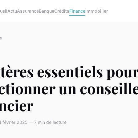
ueil
Actu
Assurance
Banque
Crédits
Finance
Immobilier
e
itères essentiels pou
ctionner un conseill
ncier
 février 2025 — 7 min de lecture