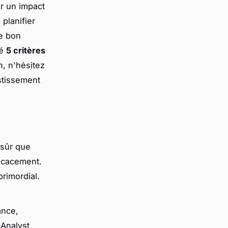
ir un impact
 planifier
le bon
ié
5 critères
n, n'hésitez
stissement
 sûr que
icacement.
rimordial.
ance,
 Analyst