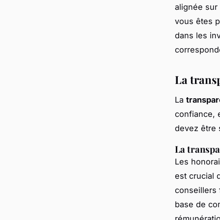
alignée sur 
vous êtes p
dans les in
corresponde
La transp
La
transpar
confiance, e
devez être s
La transpa
Les honorai
est crucial
conseillers 
base de co
rémunératio