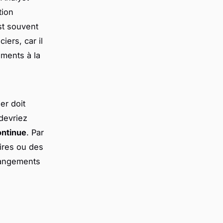
tion
st souvent
ers, car il
ements à la
er doit
devriez
ontinue
. Par
ires ou des
hangements