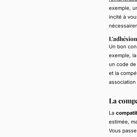
exemple, un
incité à vo
nécessairem
L'adhésion
Un bon cons
exemple, l
un code de d
et la compé
association
La compa
La
compatib
estimée, ma
Vous passer