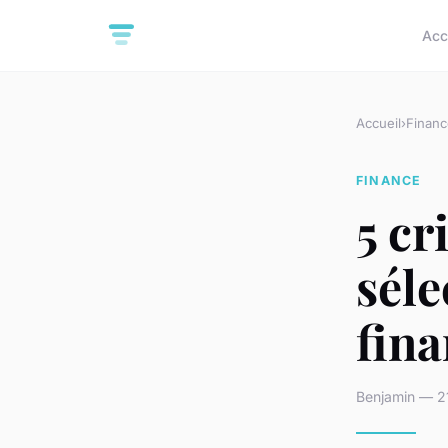
Acc
Accueil
›
Financ
FINANCE
5 cr
séle
fina
Benjamin — 21