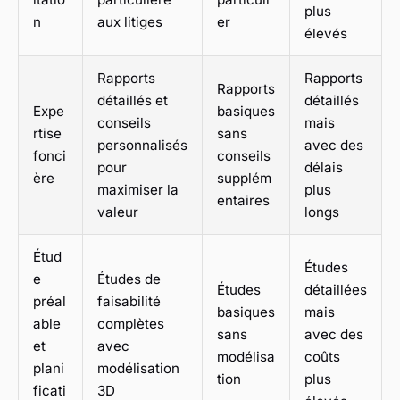
plus
n
aux litiges
er
élevés
Rapports
Rapports
Rapports
détaillés et
détaillés
Expe
basiques
conseils
mais
rtise
sans
personnalisés
avec des
fonci
conseils
pour
délais
ère
supplém
maximiser la
plus
entaires
valeur
longs
Étud
Études
e
Études de
Études
détaillées
préal
faisabilité
basiques
mais
able
complètes
sans
avec des
et
avec
modélisa
coûts
plani
modélisation
tion
plus
ficati
3D