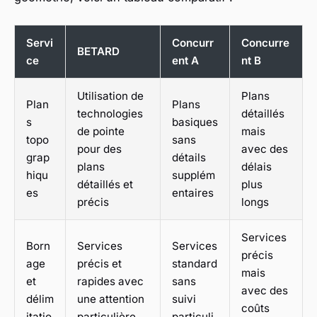
Servi
Concurr
Concurre
BETARD
ce
ent A
nt B
Utilisation de
Plans
Plan
Plans
technologies
détaillés
s
basiques
de pointe
mais
topo
sans
pour des
avec des
grap
détails
plans
délais
hiqu
supplém
détaillés et
plus
es
entaires
précis
longs
Services
Born
Services
Services
précis
age
précis et
standard
mais
et
rapides avec
sans
avec des
délim
une attention
suivi
coûts
itatio
particulière
particuli