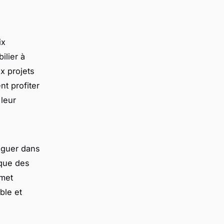
ix
ilier à
x projets
t profiter
 leur
iguer dans
 que des
rmet
ble et