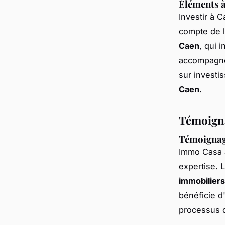
Éléments à
Investir à C
compte de 
Caen
, qui 
accompagn
sur investi
Caen
.
Témoigna
Témoignage
Immo Casa 
expertise. L
immobiliers
bénéficie d
processus d