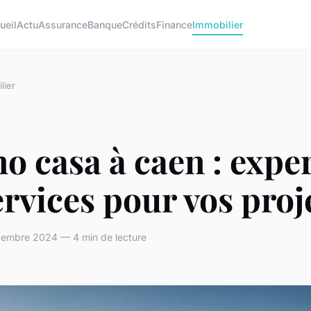
ueil
Actu
Assurance
Banque
Crédits
Finance
Immobilier
lier
 casa à caen : exper
ervices pour vos proj
cembre 2024 — 4 min de lecture