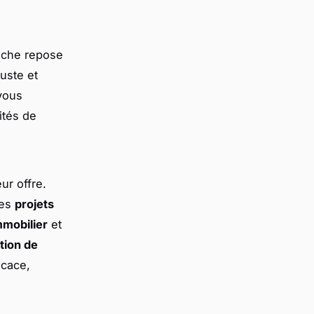
oche repose
juste et
vous
ités de
ur offre.
des
projets
mmobilier
et
tion de
icace,