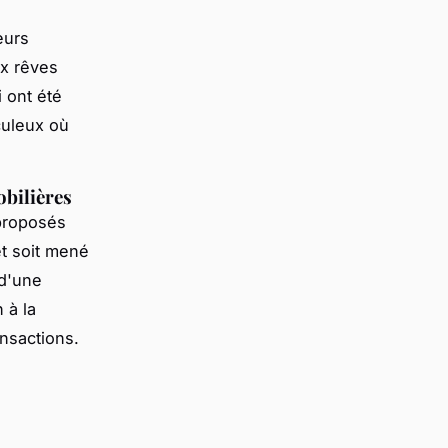
eurs
x rêves
 ont été
culeux où
obilières
roposés
et soit mené
 d'une
 à la
ansactions.