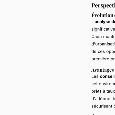
Perspect
Évolution 
L'
analyse d
significati
Caen montre
d'urbanisat
de ces oppo
première pr
Avantages
Les
consei
cet environ
prêts à taux
d'atténuer 
sécurisant 