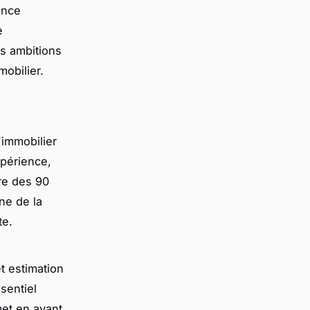
ance
e
s ambitions
mobilier.
'immobilier
xpérience,
rre des 90
ne de la
te.
t estimation
sentiel
met en avant