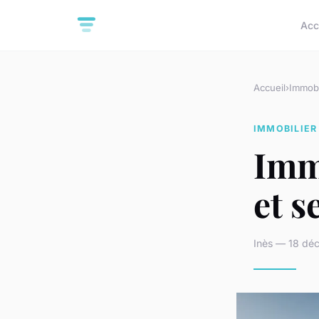
Acc
Accueil
›
Immobi
IMMOBILIER
Immo
et s
Inès — 18 dé