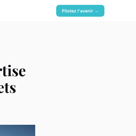
Pilotez l'avenir →
tise
ets