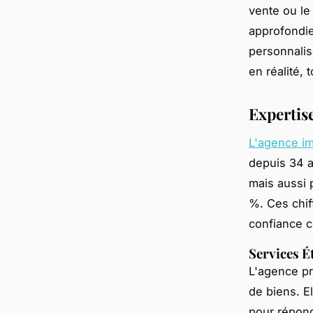
vente ou le
approfondi
personnalis
en réalité,
Expertis
L'agence i
depuis 34 a
mais aussi 
%. Ces chif
confiance c
Services É
L'agence pr
de biens. E
pour répond