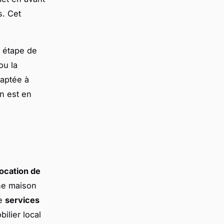
s. Cet
e étape de
ou la
daptée à
n est en
location de
ne maison
de
services
ilier local