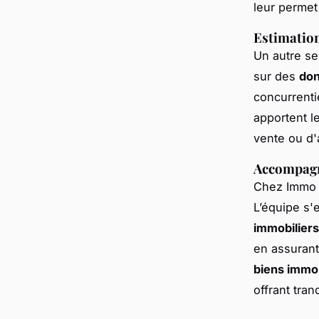
leur permet 
Estimation
Un autre ser
sur des
don
concurrenti
apportent l
vente ou d'
Accompagn
Chez Immo C
L’équipe s
immobiliers
en assurant
biens immob
offrant tranq