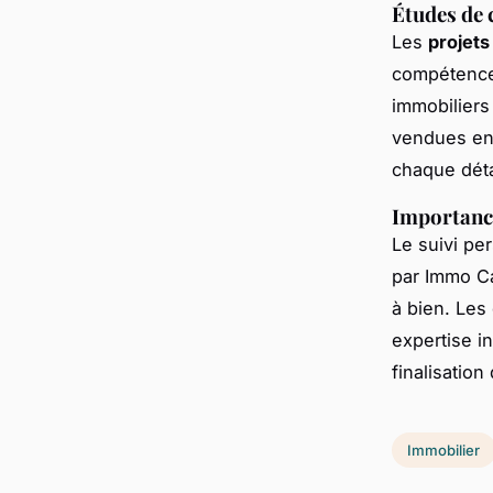
Études de 
Les
projets
compétence
immobiliers
vendues en 
chaque détai
Importance
Le suivi pe
par Immo Ca
à bien. Les
expertise i
finalisation
Immobilier