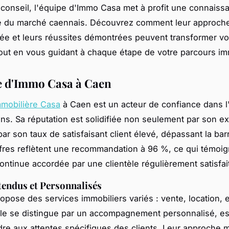
 conseil, l'équipe d'Immo Casa met à profit une connaiss
e du marché caennais. Découvrez comment leur approch
ée et leurs réussites démontrées peuvent transformer vo
 tout en vous guidant à chaque étape de votre parcours im
e d'Immo Casa à Caen
mmobilière Casa
à Caen est un acteur de confiance dans l
ns. Sa réputation est solidifiée non seulement par son e
par son taux de satisfaisant client élevé, dépassant la ba
fres reflètent une recommandation à 96 %, ce qui témoig
ontinue accordée par une clientèle régulièrement satisfai
tendus et Personnalisés
opose des services immobiliers variés : vente, location, e
lle se distingue par un accompagnement personnalisé, es
re aux attentes spécifiques des clients. Leur approche 